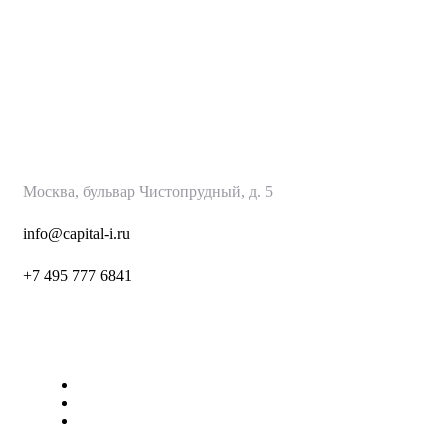
КапиталИнвест
Москва, бульвар Чистопрудный, д. 5
info@capital-i.ru
+7 495 777 6
841
Страницы
О нас
Наши Услуги
Контакты