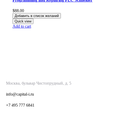
Programming and Repairing PLC Schneider
$
88.00
Добавить в список желаний
Quick view
Add to cart
КапиталИнвест
Москва, бульвар Чистопрудный, д. 5
info@capital-i.ru
+7 495 777 6
841