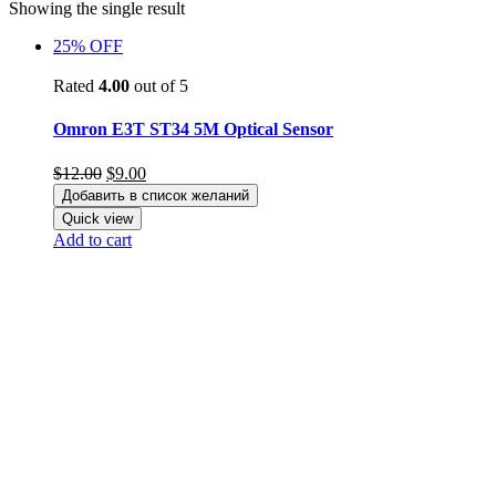
Showing the single result
25% OFF
Rated
4.00
out of 5
Omron E3T ST34 5M Optical Sensor
Original
Current
$
12.00
$
9.00
price
price
Добавить в список желаний
was:
is:
Quick view
$12.00.
$9.00.
Add to cart
КапиталИнвест