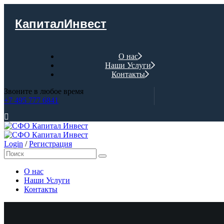
КапиталИнвест
О нас
Наши Услуги
Контакты
Звоните в любое время
+7 495 777 6841
Login
/
Регистрация
О нас
Наши Услуги
Контакты