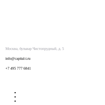
КапиталИнвест
Москва, бульвар Чистопрудный, д. 5
info@capital-i.ru
+7 495 777 6
841
Страницы
О нас
Наши Услуги
Контакты